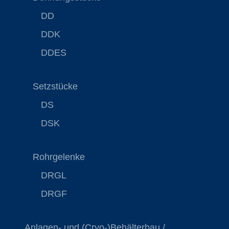
DD
DDK
DDES
Setzstücke
DS
DSK
Rohrgelenke
DRGL
DRGF
Anlagen- und (Cryo-)Behälterbau /